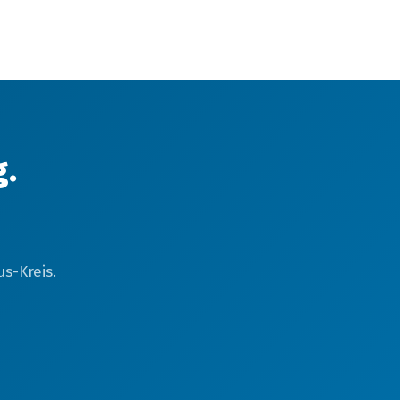
g.
s-Kreis.