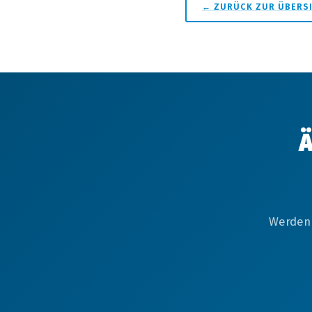
← ZURÜCK ZUR ÜBERS
Ä
Werden 