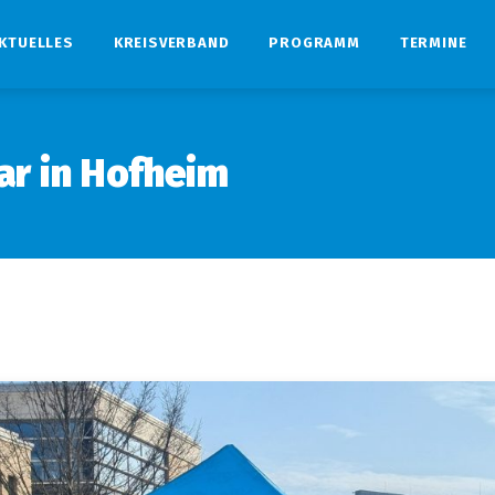
KTUELLES
KREISVERBAND
PROGRAMM
TERMINE
ar in Hofheim