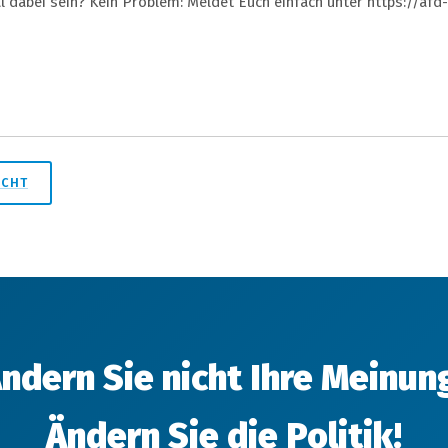
l dabei sein? Kein Problem: Meldet Euch einfach unter https://af
ICHT
ndern Sie nicht Ihre Meinun
Ändern Sie die Politik!