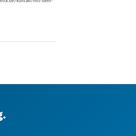
d-mtk.de/kontakt-mit-dem-
g.