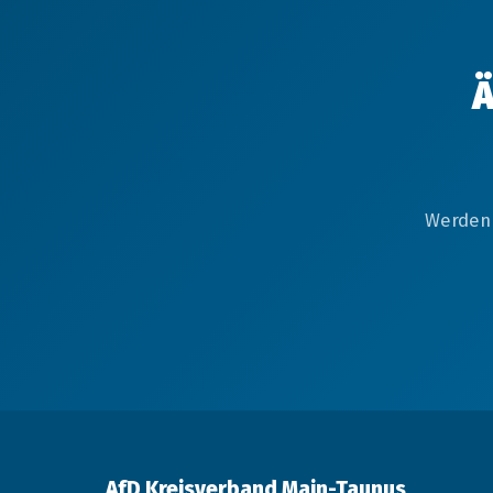
Ä
Werden 
AfD Kreisverband Main-Taunus